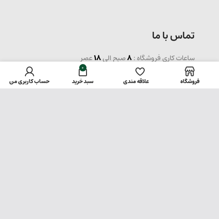
تماس با ما
ساعات کاری فروشگاه :
8
صبح الی
18
عصر
0
36870467 - 021
شماره تماس فروشگاه :
فروشگاه
علاقه مندی
سبد خرید
حساب کاربری من
0912 95 35 955
: شماره همراه
آدرس : تهران / خیابان ناصر خسرو / پاساژ حکیم / پلاک 275
تمام حقوق برای
مکاشف
محفوظ است.