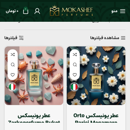
0
منو
0
تومان
Showing all 7 results
خانه
طعم ها
دریایی
مشاهده فیلترها
فیلترها
عطر یونیسکس Orto
عطر یونیسکس
Zarkoperfume Buket
Parisi Megamare