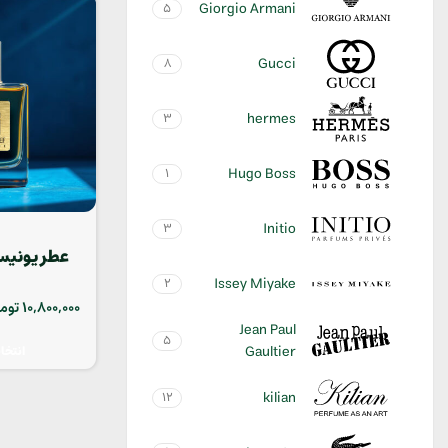
Giorgio Armani
5
Gucci
8
hermes
3
Hugo Boss
1
Initio
3
Issey Miyake
2
o23
10,800,000
توم
Jean Paul
5
Gaultier
انتخا
kilian
12