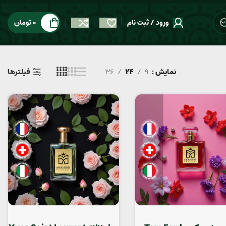
ورود / ثبت نام
0
تومان
نمایش
9
24
36
فیلترها