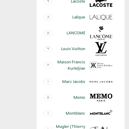
Lacoste
9
Lalique
8
LANCOME
5
Louis Vuitton
9
Maison Francis
2
Kurkdjian
Marc Jacobs
1
Memo
5
Montblanc
1
Mugler (Thierry