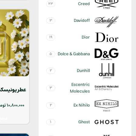
Creed
23
Davidoff
3
Dior
19
Dolce & Gabbana
5
Dunhill
2
Escentric
3
Molecules
rass
Ex Nihilo
10,800,000
توم
2
انتخا
Ghost
1