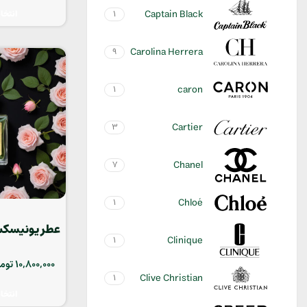
Captain Black
انتخا
1
Carolina Herrera
9
caron
1
Cartier
3
Chanel
7
Chloé
1
Clinique
1
ajan
10,800,000
توم
Clive Christian
1
انتخا