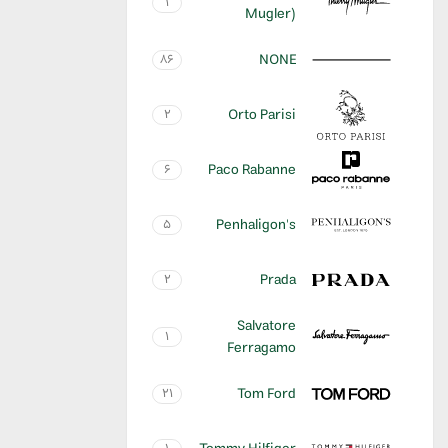
1
Mugler)
NONE
86
Orto Parisi
2
Paco Rabanne
6
Penhaligon's
5
Prada
2
Salvatore
1
Ferragamo
Tom Ford
21