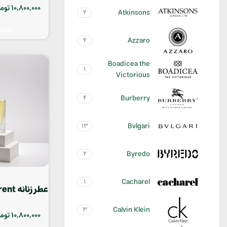
tense
10,800,000
توم
Atkinsons
2
انتخا
Azzaro
4
Boadicea the
1
Victorious
Burberry
4
Bvlgari
13
Byredo
2
Cacharel
1
عطر زن
lu Platine
Calvin Klein
3
10,800,000
توم