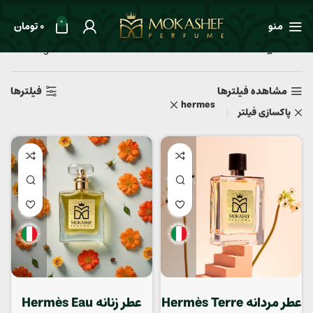
0
منو
0
تومان
Showing all 3 results
خانه
فروشگاه مکاشف
مشاهده فیلترها
فیلترها
hermes
پاکسازی فیلتر
عطر مردانه Hermès Terre
عطر زنانه Hermès Eau