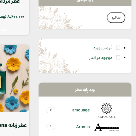
tion
8,600,000
توما
صافی
انتخا
فروش ویژه
موجود در انبار
برند پایه عطر
amouage
2
عطر زنانه Bvlgari Amarena
Aramis
1