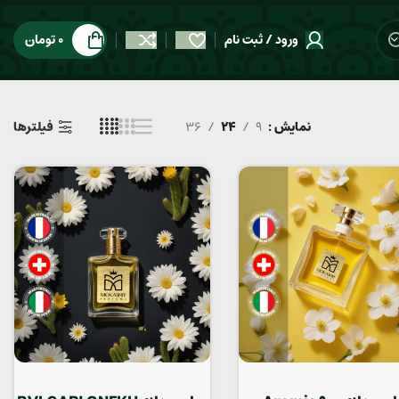
ورود / ثبت نام
0
تومان
نمایش
9
24
36
فیلترها