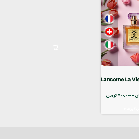
انه Lancome La Vie Est
Bell
ن
–
700,000
تومان
ب گزینه ها