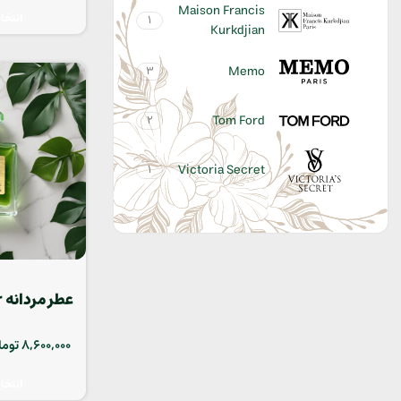
Maison Francis
انتخا
1
Kurkdjian
Memo
3
Tom Ford
2
Victoria Secret
1
عطر مردانه Tom Ford Noir
8,600,000
توما
انتخا