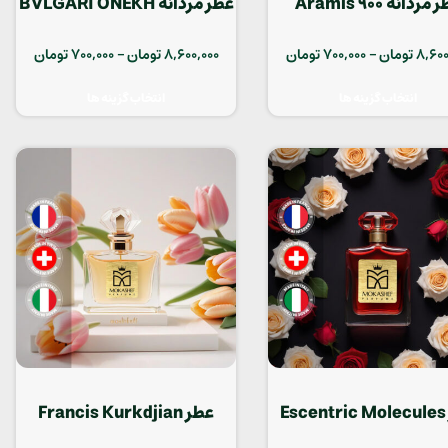
مردانه Aramis 900
عطر مردانه BVLGARI ONEKH
8,600
تومان
–
700,000
تومان
8,600,000
تومان
–
700,000
تومان
انتخاب گزینه ها
انتخاب گزینه ها
عطر Escentric Molecules
عطر Francis Kurkdjian