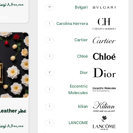
8,600,000
توما
Bvlgari
3
انتخا
Carolina Herrera
1
Cartier
1
Chloé
1
Dior
2
Escentric
1
Molecules
kilian
1
عطر Memo Italian Leather
LANCOME
1
8,600,000
توما