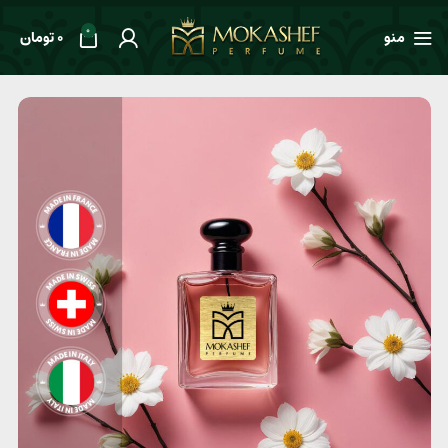
0
منو
0
تومان
خانه
طعم ها
معطر
عطر زنانه Chanel Chance