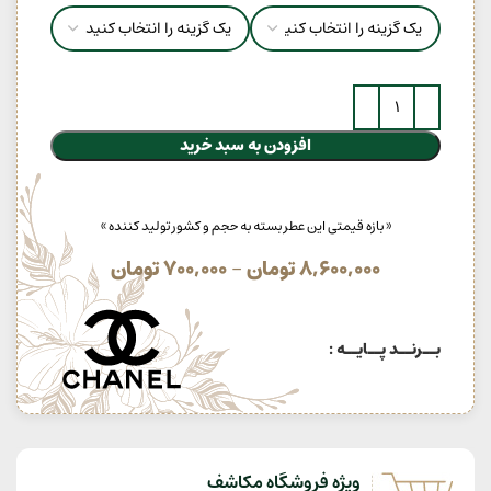
افزودن به سبد خرید
« بازه قیمتی این عطر بسته به حجم و کشور تولید کننده »
8,600,000
تومان
–
700,000
تومان
بــرنــد پــایــه :
ویژه فروشگاه مکاشف