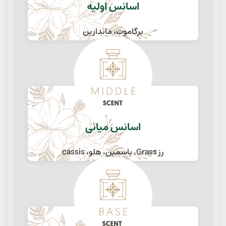
اسانس اولیه
برگاموت، ماندارین
اسانس میانی
رز Grass، یاسمین، هلو، cassis