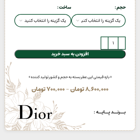
حجم
ساخت
افزودن به سبد خرید
« بازه قیمتی این عطر بسته به حجم و کشور تولید کننده »
8,600,000
تومان
–
700,000
تومان
بــرنــد پــایــه :