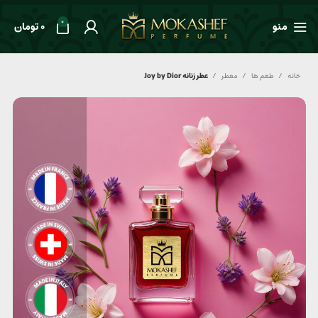
0
منو
0
تومان
خانه
طعم ها
معطر
عطر زنانه Joy by Dior