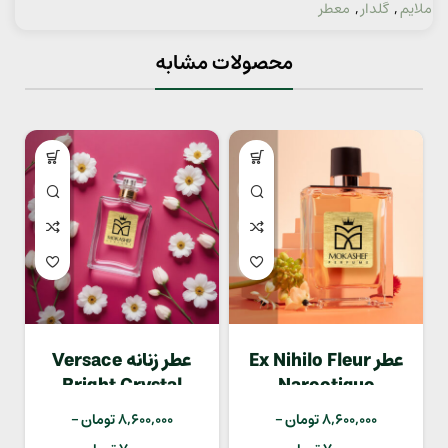
ملایم
,
گلدار
,
معطر
محصولات مشابه
عطر Ex Nihilo Fleur
عطر زنانه Versace
Bright Crystal
Narcotique
8,600,000
تومان
–
8,600,000
تومان
–