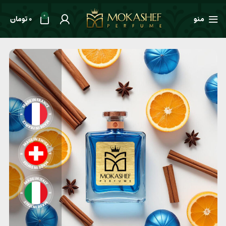
0
منو
0
تومان
خانه
طعم ها
گلدار
عطر زنانه Paco Rabanne Lady Million