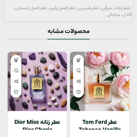
عطر زنانه
,
شرقی
,
عطر شیرین
,
عطر فصل پاییز
,
عطر فصل زمستان
,
دسته:
گلدار
,
مرکباتی
محصولات مشابه
عطر Tom Ford
عطر زنانه Dior Miss
Dior Cherie
Tobacco Vanille