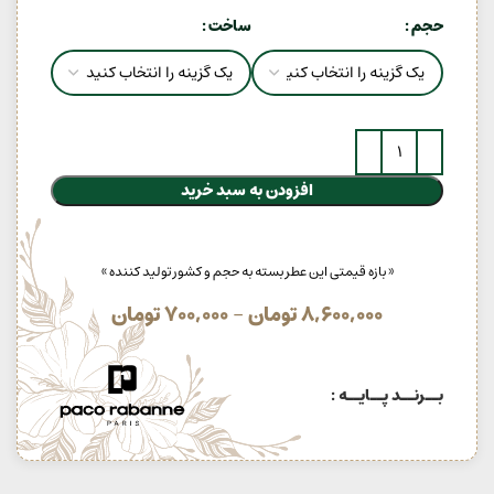
حجم
ساخت
افزودن به سبد خرید
« بازه قیمتی این عطر بسته به حجم و کشور تولید کننده »
8,600,000
تومان
–
700,000
تومان
بــرنــد پــایــه :