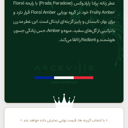
عطر زنانه پرادا پارادوکس (Prada Paradoxe) با رایحه Floral
Fruity Amber خود در گروه بویایی Floral Amber قرار دارد و
برای بهار، تابستان و پاییز گزینه‌ای ایدئال است. این عطر مدرن
با ترکیبی از گل‌های سفید، میوه و Amber، حس زنانگی جسور،
هوشمند و Radiant را القا می‌کند.
« با انتخاب گزینه ها، قیمت نهایی نمایش داده خواهد شد »