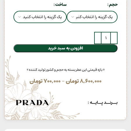
حجم
ساخت
افزودن به سبد خرید
« بازه قیمتی این عطر بسته به حجم و کشور تولید کننده »
8,600,000
تومان
–
700,000
تومان
بــرنــد پــایــه :