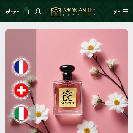
0
منو
0
تومان
خانه
طعم ها
گلدار
عطر زنانه Prada Paradoxe