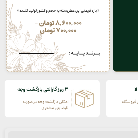
« بازه قیمتی این عطر بسته به حجم و کشور تولید کننده »
8,600,000
تومان
–
700,000
تومان
بــرنــد پــایــه :
ا
3 روز گارانتی بازگشت وجه
 فروشگاه
امکان بازگشت وجه در صورت
نارضایتی مشتری