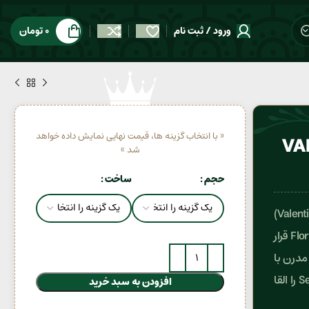
ورود / ثبت نام
0
تومان
« با انتخاب گزینه ها، قیمت نهایی نمایش داده خواهد
VAL
شد »
حجم
ساخت
عطر زنانه ولنتینو دونا بورن این روما (Valentino Donna Born In Roma)
با رایحه Floral Woody Vanilla خود در گروه بویایی Floral Oriental قرار
 مدرن با
جاسمین غنی و وانیل، حس زنانگی جسور، لوکس و Seductive را القا
افزودن به سبد خرید