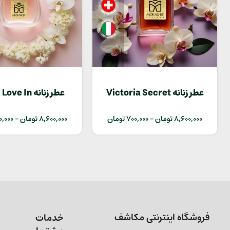
عطر زنانه Victoria Secret
عطر زنانه  In
White
Glamour
8,600,000
تومان
–
700,000
تومان
8,600,000
تومان
–
0,000
فروشگاه اینترنتی مکاشف
خدمات