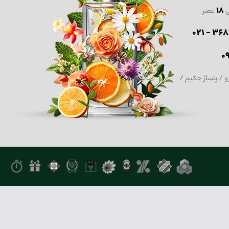
ی
18
عصر
36870
0
و / پاساژ حکیم /