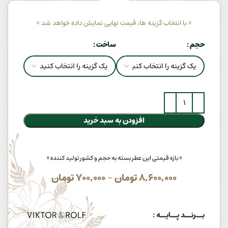
« با انتخاب گزینه ها، قیمت نهایی نمایش داده خواهد شد »
حجم
ساخت
افزودن به سبد خرید
« بازه قیمتی این عطر بسته به حجم و کشور تولید کننده »
8,600,000
تومان
–
700,000
تومان
بــرنــد پــایــه :