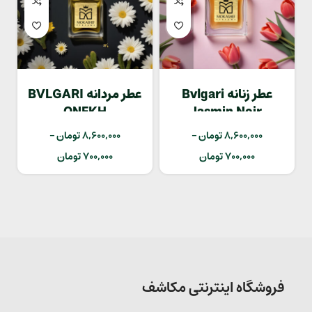
عطر زنانه Bvlgari
عطر مردانه BVLGARI
ONEKH
Jasmin Noir
8,600,000
تومان
–
8,600,000
تومان
–
700,000
تومان
700,000
تومان
فروشگاه اینترنتی مکاشف