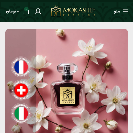
0
منو
0
تومان
خانه
طعم ها
ادویه‌ای
عطر زنانه Viktor&Rolf Flowerbomb