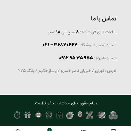
تماس با ما
ساعات کاری فروشگاه :
8
صبح الی
18
عصر
36870467 - 021
شماره تماس فروشگاه :
0912 95 35 955
: شماره همراه
آدرس : تهران / خیابان ناصر خسرو / پاساژ حکیم / پلاک 275
تمام حقوق برای
مکاشف
محفوظ است.
0