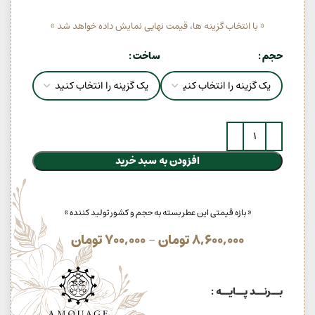
« با انتخاب گزینه ها، قیمت نهایی نمایش داده خواهد شد »
حجم
ساخت
افزودن به سبد خرید
« بازه قیمتی این عطر بسته به حجم و کشور تولید کننده »
8,600,000
تومان
–
700,000
تومان
بــرنــد پــایــه :