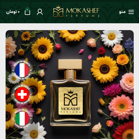
0
منو
0
تومان
خانه
طعم ها
گلدار
عطر مردانه Amouage Dia Man