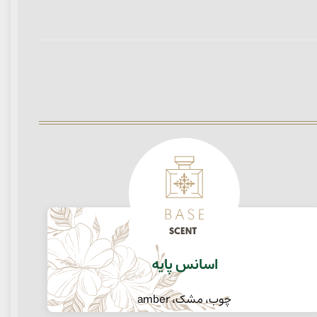
اسانس پایه
چوب، مشک، amber