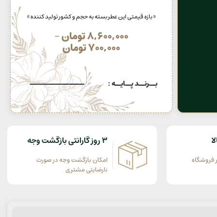
« بازه قیمتی این عطر بسته به حجم و کشور تولید کننده »
8,600,000
تومان
–
700,000
تومان
بــرنــد پــایــه :
ا
3 روز گارانتی بازگشت وجه
 فروشگاه
امکان بازگشت وجه در صورت
نارضایتی مشتری