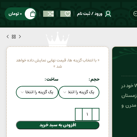
ورود / ثبت نام
0
تومان
« با انتخاب گزینه ها، قیمت نهایی نمایش داده خواهد
شد »
حجم
ساخت
عطر مردانه هالوین (Hallvin / Halvin) با رایحه گرم Woody Spicy خود در
و زمستان
 مدرن و
افزودن به سبد خرید