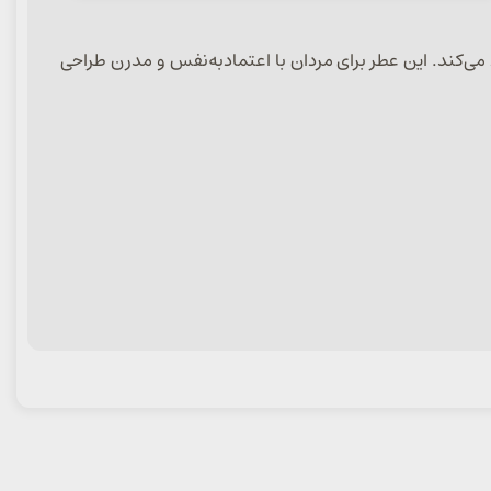
ل خوبی بین freshness اولیه و گرمای چوبی-ادویه‌ای ایجاد می‌کند. این عطر برای مردان با اعتمادبه‌نفس و مدرن طراحی