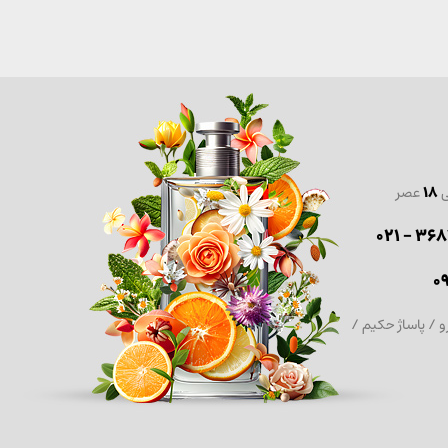
ی
18
عصر
36870
0
و / پاساژ حکیم /