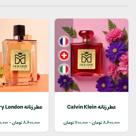
عطر زنانه Calvin Klein
عطر زنانه Burberry London
Euphoria
8,600,000
تومان
–
700,000
تومان
8,600,000
تومان
–
0,000