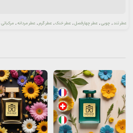
عطر تند
,
چوبی
,
عطر چهارفصل
,
عطر خنک
,
عطر گرم
,
عطر مردانه
,
مرکباتی
,
دسته: