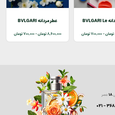
عطر مردانه BVLGARI Le
عطر مردانه BVLGARI
GYAN
Gemme Or
تومان
–
700,000
تومان
8,600,000
تومان
–
700,000
تومان
ی
18
عصر
36870