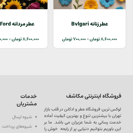
عطر زنانه Bvlgari
عطر مردانه
Extreme
Amarena
8,600,000
تومان
–
700,000
تومان
8,600,000
تومان
–
0,000
فروشگاه اینترنتی مکاشف
خدمات
مشتریان
لوکس ترین فروشگاه عطر و ادکلن در قلب بازار
تهران با بیشترین تنوع و بهترین کیفیت آماده
شیوه ارسال
خدمت رسانی به شما عزیزان می باشد. ما بر
شیوه‌های پرداخت
این باوریم بتوانیم دنیایی پر از رایحه خوش را