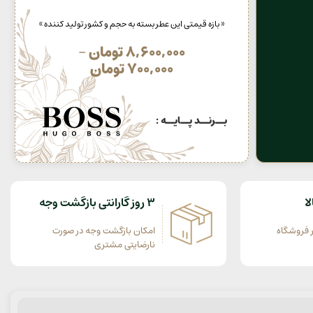
« بازه قیمتی این عطر بسته به حجم و کشور تولید کننده »
8,600,000
تومان
–
700,000
تومان
بــرنــد پــایــه :
ا
3 روز گارانتی بازگشت وجه
 فروشگاه
امکان بازگشت وجه در صورت
نارضایتی مشتری