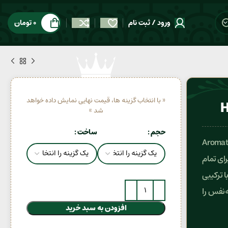
ورود / ثبت نام
0
تومان
« با انتخاب گزینه ها، قیمت نهایی نمایش داده خواهد
شد »
حجم
ساخت
وگو بوس باتلد (Hugo Boss Bottled) با رایحه Aromatic
 برای تمام
ا ترکیبی
‌نفس را
افزودن به سبد خرید