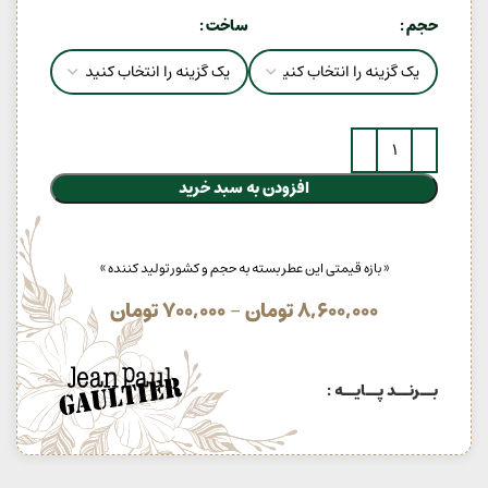
حجم
ساخت
افزودن به سبد خرید
« بازه قیمتی این عطر بسته به حجم و کشور تولید کننده »
8,600,000
تومان
–
700,000
تومان
بــرنــد پــایــه :