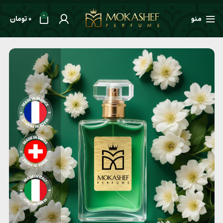
0
منو
0
تومان
خانه
طعم ها
شرقی
عطر مردانه Jean Paul Gaultier Le Beau