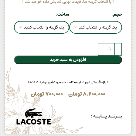
« با انتخاب گزینه ها، قیمت نهایی نمایش داده خواهد شد »
حجم
ساخت
افزودن به سبد خرید
« بازه قیمتی این عطر بسته به حجم و کشور تولید کننده »
8,600,000
تومان
–
700,000
تومان
بــرنــد پــایــه :