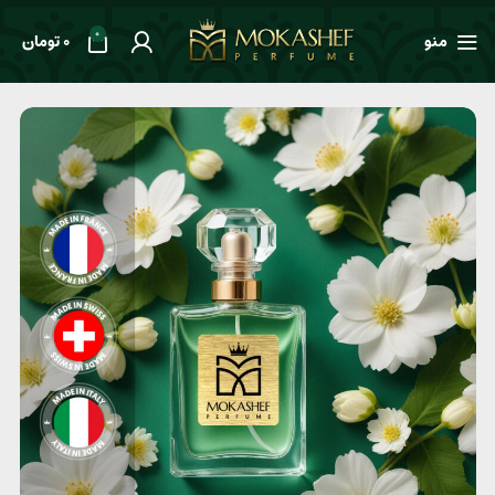
0
منو
0
تومان
خانه
طعم ها
معطر
عطر مردانه Lacoste Polo Green