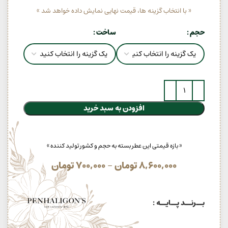
« با انتخاب گزینه ها، قیمت نهایی نمایش داده خواهد شد »
حجم
ساخت
افزودن به سبد خرید
« بازه قیمتی این عطر بسته به حجم و کشور تولید کننده »
8,600,000
تومان
–
700,000
تومان
بــرنــد پــایــه :