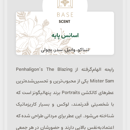
اسانس پایه
تنباکو، وانیل، سدر، پچولی
رایحه الهام‌گرفته از Penhaligon’s The Blazing
Mister Sam یکی از محبوب‌ترین و تحسین‌شده‌ترین
عطرهای کالکشن Portraits برند پنهالیگونز است که
با شخصیتی قدرتمند، لوکس و بسیار کاریزماتیک
شناخته می‌شود. این عطر برای مردانی طراحی شده که
اعتمادبه‌نفس بالایی دارند و حضورشان در هر جمعی