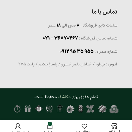
تماس با ما
ساعات کاری فروشگاه :
8
صبح الی
18
عصر
36870467 - 021
شماره تماس فروشگاه :
0912 95 35 955
: شماره همراه
آدرس : تهران / خیابان ناصر خسرو / پاساژ حکیم / پلاک 275
تمام حقوق برای
مکاشف
محفوظ است.
0