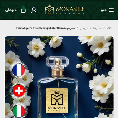
0
منو
0
تومان
خانه
طعم ها
ادویه‌ای
عطر مردانه Penhaligon’s The Blazing Mister Sam