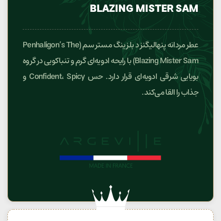
BLAZING MISTER SAM
عطر مردانه پنهالیگنز د بلزینگ مستر سم (Penhaligon’s The
Blazing Mister Sam) با رایحه ادویه‌ای گرم و تنباکویی در گروه
بویایی شرقی ادویه‌ای قرار دارد. حس Confident، Spicy و
جذاب را القا می‌کند.