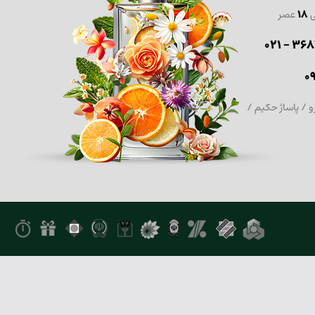
ی
18
عصر
36870
0
و / پاساژ حکیم /