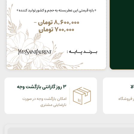
« بازه قیمتی این عطر بسته به حجم و کشور تولید کننده »
8,600,000
تومان
–
700,000
تومان
بــرنــد پــایــه :
ا
3 روز گارانتی بازگشت وجه
 فروشگاه
امکان بازگشت وجه در صورت
نارضایتی مشتری