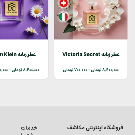
عطر زنانه Victoria Secret
عطر زنانه ein
Escape
Bombshell
8,600,000
تومان
–
700,000
تومان
8,600,000
تومان
–
0,000
فروشگاه اینترنتی مکاشف
خدمات