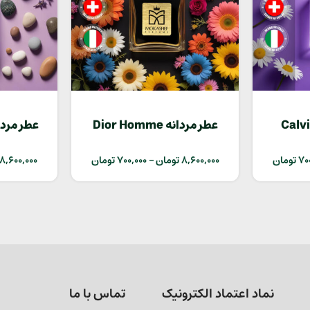
Calvin Kl
عطر مردانه Dior Homme
rt
Intense
70
تومان
8,600,000
تومان
–
700,000
تومان
8,600,000
نماد اعتماد الکترونیک
تماس با ما