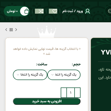
ورود / ثبت نام
0
تومان
« با انتخاب گزینه ها، قیمت نهایی نمایش داده خواهد
شد »
حجم
ساخت
 (Yves Saint Laurent Y) با رایحه تازه،
ر گروه بویایی Aromatic Woody قرار دارد. این
افزودن به سبد خرید