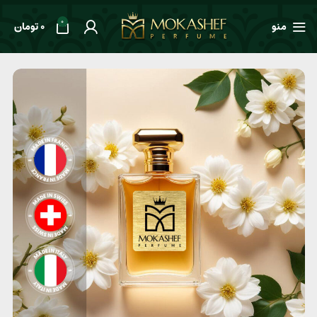
0
منو
0
تومان
خانه
طعم ها
گلدار
عطر یونیسکس Attar Collection Areej