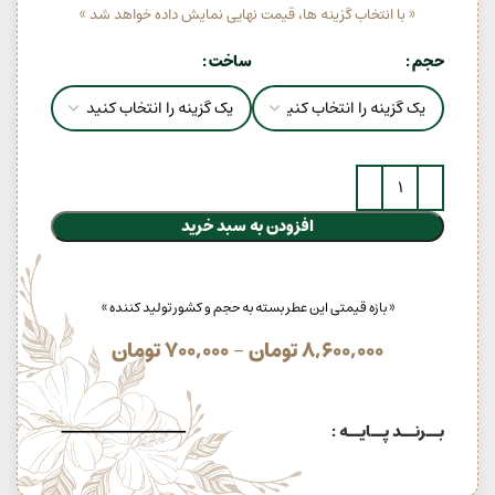
« با انتخاب گزینه ها، قیمت نهایی نمایش داده خواهد شد »
حجم
ساخت
افزودن به سبد خرید
« بازه قیمتی این عطر بسته به حجم و کشور تولید کننده »
8,600,000
تومان
–
700,000
تومان
بــرنــد پــایــه :