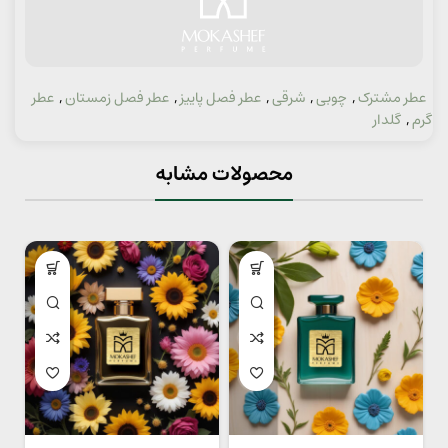
عطر مشترک
,
چوبی
,
شرقی
,
عطر فصل پاییز
,
عطر فصل زمستان
,
عطر
دسته:
گرم
,
گلدار
محصولات مشابه