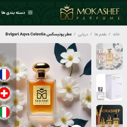
دسته بندی ها
خانه
طعم ها
دریایی
عطر یونیسکس Bvlgari Aqva Celestia