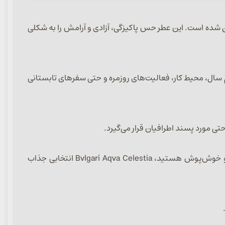
 و آب‌های زلال خلق شده است. این عطر حس پاکیزگی، آزادی و آرامش را به شکلی
های گرم سال، محیط کار، فعالیت‌های روزمره و حتی سفرهای تابستانی
 مورد پسند اطرافیان قرار می‌گیرد.
پخش بوی متعادل و ماندگاری مناسب از ویژگی‌های برجسته این عطر محسوب می‌شود. اگر به دنبال رایحه‌ای خنک، آرامش‌بخش و خوش‌پوش هستید، Bvlgari Aqva Celestia انتخابی جذاب