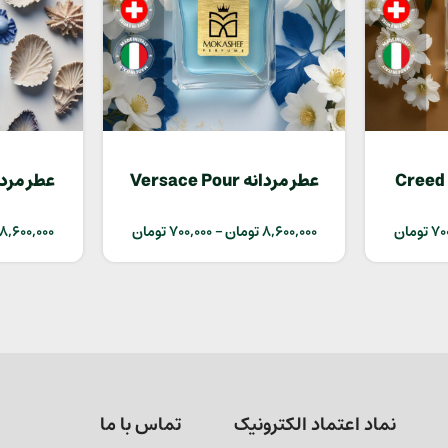
عطر مردانه Versace Pour
عطر مردانه auvage
Homme
70
تومان
8,600,000
تومان
–
700,000
تومان
8,600,000
نماد اعتماد الکترونیک
تماس با ما