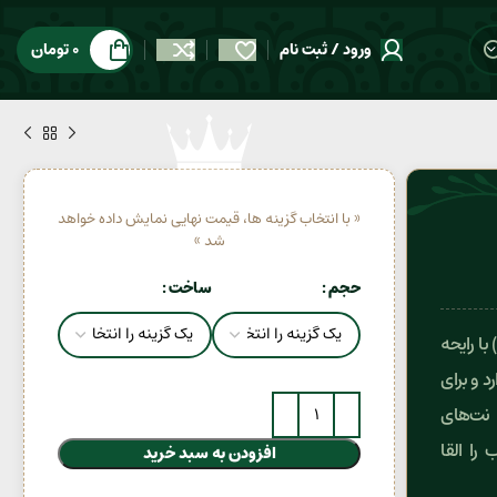
ورود / ثبت نام
0
تومان
« با انتخاب گزینه ها، قیمت نهایی نمایش داده خواهد
شد »
حجم
ساخت
عطر یونیسکس بولگاری آکوا سلستیا (Bvlgari Aqva Celestia) با رایحه
وه بویایی Citrus Aquatic قرار دارد و برای
 نت‌های
را القا
افزودن به سبد خرید