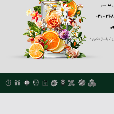
ی
18
عصر
36870
0
و / پاساژ حکیم /