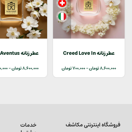
عطر زنانه Creed Love In
عطر زنانه Creed Aventus
White
8,600,000
تومان
–
700,000
تومان
8,600,000
تومان
–
0,000
فروشگاه اینترنتی مکاشف
خدمات