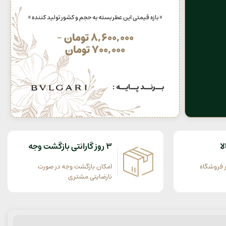
« بازه قیمتی این عطر بسته به حجم و کشور تولید کننده »
8,600,000
تومان
–
700,000
تومان
بــرنــد پــایــه :
ا
3 روز گارانتی بازگشت وجه
 فروشگاه
امکان بازگشت وجه در صورت
نارضایتی مشتری