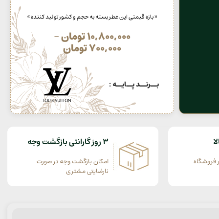
« بازه قیمتی این عطر بسته به حجم و کشور تولید کننده »
10,800,000
تومان
–
700,000
تومان
بــرنــد پــایــه :
ا
3 روز گارانتی بازگشت وجه
 فروشگاه
امکان بازگشت وجه در صورت
نارضایتی مشتری