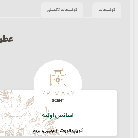
توضیحات
توضیحات تکمیلی
عطر یونیس
اسانس اولیه
گریپ فروت، زنجبیل، ترنج