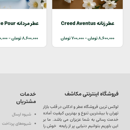
عطر زنانه Creed Aventus
عطر مردانه r
Homme
8,600,000
تومان
–
700,000
تومان
8,600,000
تومان
–
0,000
فروشگاه اینترنتی مکاشف
خدمات
مشتریان
لوکس ترین فروشگاه عطر و ادکلن در قلب بازار
تهران با بیشترین تنوع و بهترین کیفیت آماده
شیوه ارسال
خدمت رسانی به شما عزیزان می باشد. ما بر
شیوه‌های پرداخت
این باوریم بتوانیم دنیایی پر از رایحه خوش را