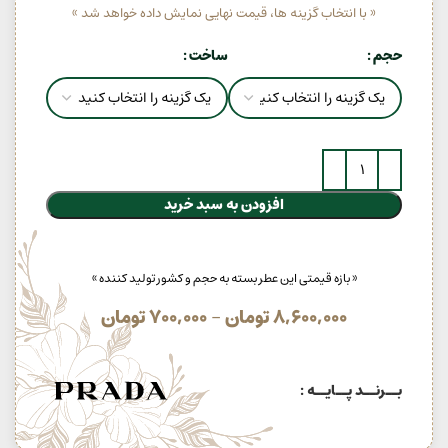
« با انتخاب گزینه ها، قیمت نهایی نمایش داده خواهد شد »
حجم
ساخت
افزودن به سبد خرید
« بازه قیمتی این عطر بسته به حجم و کشور تولید کننده »
8,600,000
تومان
–
700,000
تومان
بــرنــد پــایــه :