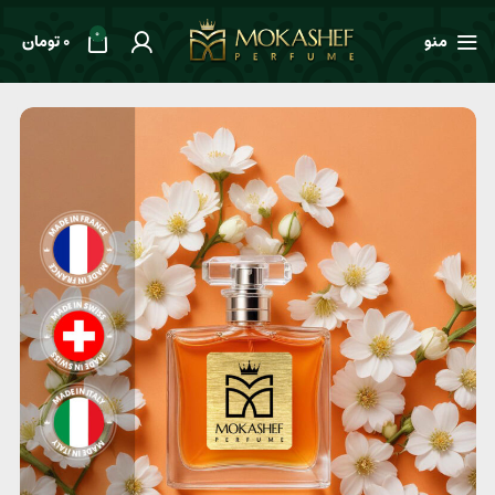
0
منو
0
تومان
خانه
طعم ها
ادویه‌ای
عطر یونیسکس Prada Infusion de Vanille