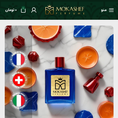
0
منو
0
تومان
خانه
طعم ها
گلدار
عطر یونیسکس Xerjoff Erba Pura