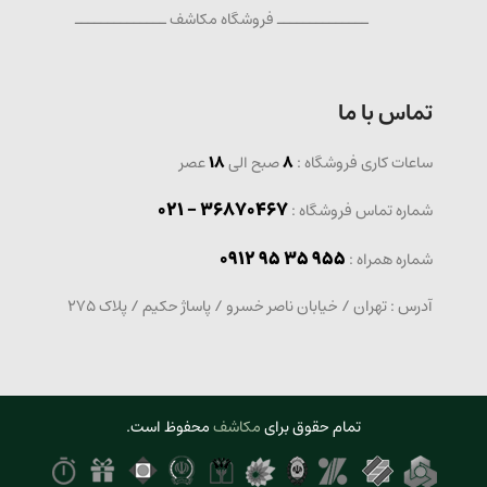
ــــــــــــــ فروشگاه مکاشف ــــــــــــــ
تماس با ما
ساعات کاری فروشگاه :
8
صبح الی
18
عصر
36870467 - 021
شماره تماس فروشگاه :
0912 95 35 955
: شماره همراه
آدرس : تهران / خیابان ناصر خسرو / پاساژ حکیم / پلاک 275
تمام حقوق برای
مکاشف
محفوظ است.