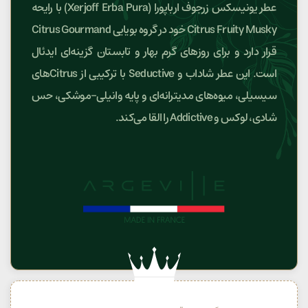
عطر یونیسکس زرجوف ارباپورا (Xerjoff Erba Pura) با رایحه
Citrus Fruity Musky خود در گروه بویایی Citrus Gourmand
قرار دارد و برای روزهای گرم بهار و تابستان گزینه‌ای ایدئال
است. این عطر شاداب و Seductive با ترکیبی از Citrusهای
سیسیلی، میوه‌های مدیترانه‌ای و پایه وانیلی-موشکی، حس
شادی، لوکس و Addictive را القا می‌کند.