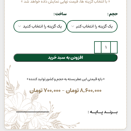
« با انتخاب گزینه ها، قیمت نهایی نمایش داده خواهد شد »
حجم
ساخت
افزودن به سبد خرید
« بازه قیمتی این عطر بسته به حجم و کشور تولید کننده »
8,600,000
تومان
–
700,000
تومان
بــرنــد پــایــه :