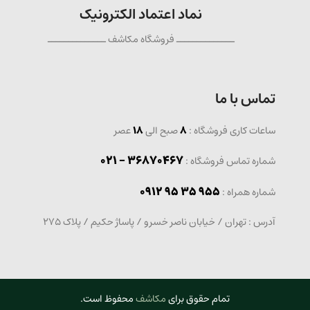
نماد اعتماد الکترونیک
ــــــــــــــ فروشگاه مکاشف ــــــــــــــ
تماس با ما
ساعات کاری فروشگاه :
8
صبح الی
18
عصر
36870467 - 021
شماره تماس فروشگاه :
0912 95 35 955
: شماره همراه
آدرس : تهران / خیابان ناصر خسرو / پاساژ حکیم / پلاک 275
تمام حقوق برای
مکاشف
محفوظ است.