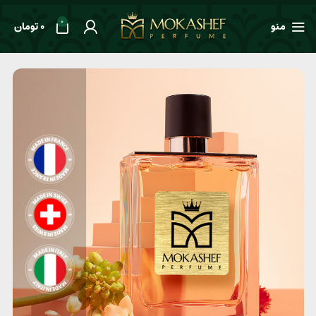
0
منو
0
تومان
خانه
طعم ها
گلدار
عطر مردانه Creed Millesime Imperial