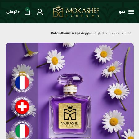
0
منو
0
تومان
خانه
طعم ها
گلدار
عطر زنانه Calvin Klein Escape