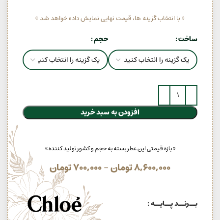
« با انتخاب گزینه ها، قیمت نهایی نمایش داده خواهد شد »
ساخت
حجم
افزودن به سبد خرید
« بازه قیمتی این عطر بسته به حجم و کشور تولید کننده »
8,600,000
تومان
–
700,000
تومان
بــرنــد پــایــه :