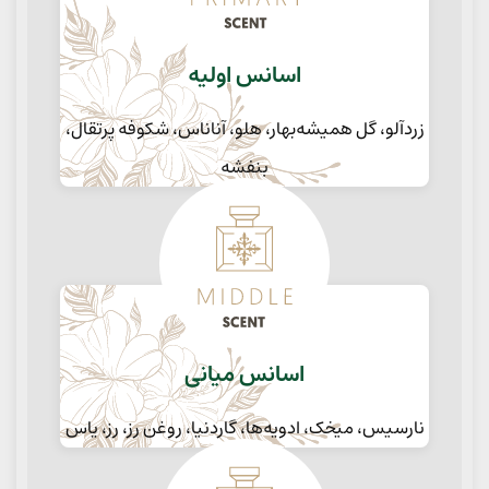
اسانس اولیه
زردآلو، گل همیشه‌بهار، هلو، آناناس، شکوفه پرتقال،
بنفشه
اسانس میانی
نارسیس، میخک، ادویه‌ها، گاردنیا، روغن رز، رز، یاس