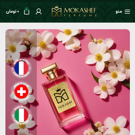
0
منو
0
تومان
خانه
طعم ها
گلدار
عطر زنانه Chloe Narcisse