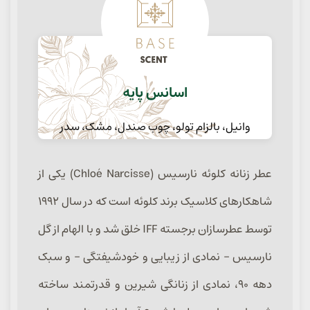
اسانس پایه
وانیل، بالزام تولو، چوب صندل، مشک، سدر
عطر زنانه کلوئه نارسیس (Chloé Narcisse) یکی از
شاهکارهای کلاسیک برند کلوئه است که در سال ۱۹۹۲
توسط عطرسازان برجسته IFF خلق شد و با الهام از گل
نارسیس – نمادی از زیبایی و خودشیفتگی – و سبک
دهه ۹۰، نمادی از زنانگی شیرین و قدرتمند ساخته