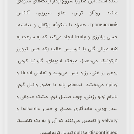
شده است. این عطر با شروع آبدار از نت‌های میوه‌ای
مانند زردآلو ترش، هلو شیرین، آناناس
тропический، همراه با شکوفه پرتقال و بنفشه،
حسی پرانرژی و fruity ایجاد می‌کند که به سرعت به
لایه میانی گلی با نارسیس غالب (که حس تیوبرز
نارکوتیک می‌دهد)، میخک ادویه‌ای، گاردنیا کرمی،
روغن رز غنی، رز و یاس می‌رسد و تعادلی floral و
spicy می‌بخشد. نت‌های پایه با حضور وانیل گرم،
بالزام تولو رزینی، چوب صندل نرم، مشک حیوانی و
سدر چوبی، ماندگاری عمیق و حس balsamic و
velvety را تضمین می‌کنند که آن را به یک کلاسیک
discontinued اما cult تبدیل کرده است.