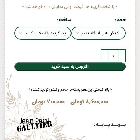
« با انتخاب گزینه ها، قیمت نهایی نمایش داده خواهد شد »
حجم
ساخت
افزودن به سبد خرید
« بازه قیمتی این عطر بسته به حجم و کشور تولید کننده »
8,600,000
تومان
–
700,000
تومان
بــرنــد پــایــه :