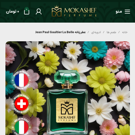
0
منو
0
تومان
خانه
طعم ها
ادویه‌ای
عطر زنانه Jean Paul Gaultier La Belle