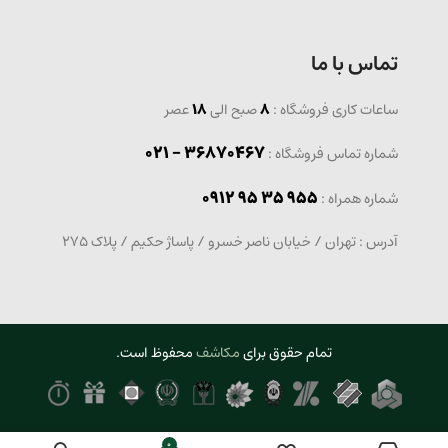
تماس با ما
ساعات کاری فروشگاه :
8
صبح الی
18
عصر
36870467 - 021
شماره تماس فروشگاه :
0912 95 35 955
: شماره همراه
آدرس : تهران / خیابان ناصر خسرو / پاساژ حکیم / پلاک 275
تمام حقوق برای
مکاشف
محفوظ است.
0