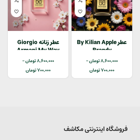
عطر By Kilian Apple
عطر زنانه Giorgio
Armani My Way
Brandy
8,600,000
تومان
–
8,600,000
تومان
–
700,000
تومان
700,000
تومان
فروشگاه اینترنتی مکاشف