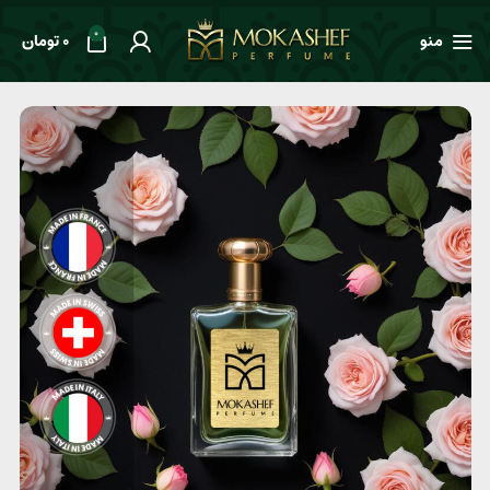
0
منو
0
تومان
خانه
طعم ها
گلدار
عطر زنانه Yves Saint Laurent Black Opium