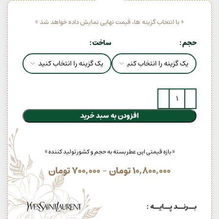
« با انتخاب گزینه ها، قیمت نهایی نمایش داده خواهد شد »
حجم
ساخت
افزودن به سبد خرید
« بازه قیمتی این عطر بسته به حجم و کشور تولید کننده »
10,800,000
تومان
–
700,000
تومان
بــرنــد پــایــه :