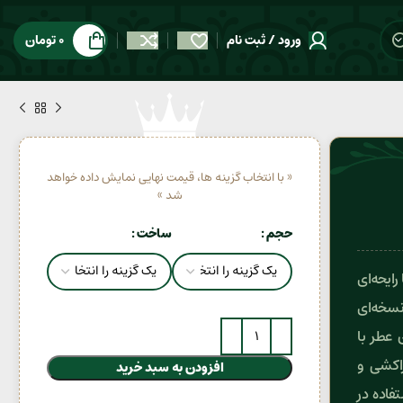
ورود / ثبت نام
0
تومان
« با انتخاب گزینه ها، قیمت نهایی نمایش داده خواهد
شد »
حجم
ساخت
اینتنس (Yves Saint Laurent Libre Intense) با رایحه‌ای
نسخه‌ای
 عطر با
راکشی و
افزودن به سبد خرید
فاده در