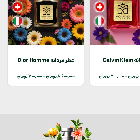
عطر زنانه Calvin Klein
عطر مردانه Dior Homme
Intense
Euphoria
تومان
–
700,000
تومان
8,600,000
تومان
–
700,000
تومان