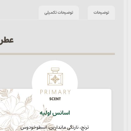
توضیحات
توضیحات تکمیلی
عطر زنانه e Intense
اسانس اولیه
ترنج، نارنگی ماندارین، اسطوخودوس