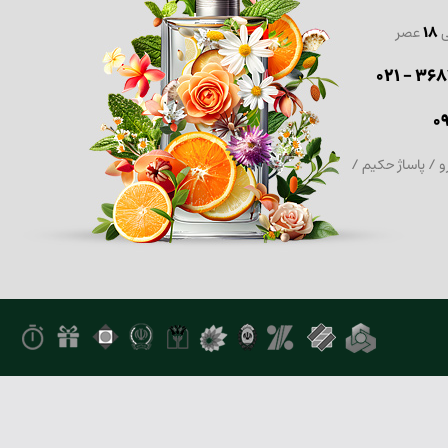
ی
18
عصر
36870
0
و / پاساژ حکیم /