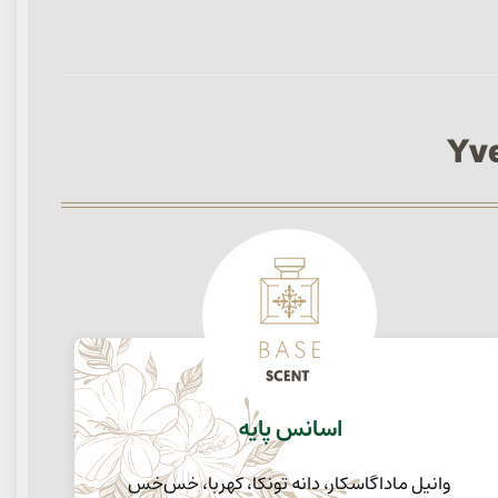
اسانس پایه
وانیل ماداگاسکار، دانه تونکا، کهربا، خس‌خس