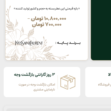
« بازه قیمتی این عطر بسته به حجم و کشور تولید کننده »
10,800,000
تومان
–
700,000
تومان
بــرنــد پــایــه :
ا
3 روز گارانتی بازگشت وجه
 فروشگاه
امکان بازگشت وجه در صورت
نارضایتی مشتری