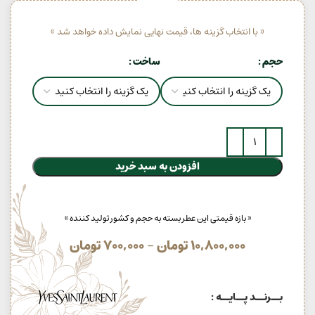
« با انتخاب گزینه ها، قیمت نهایی نمایش داده خواهد شد »
حجم
ساخت
افزودن به سبد خرید
« بازه قیمتی این عطر بسته به حجم و کشور تولید کننده »
10,800,000
تومان
–
700,000
تومان
بــرنــد پــایــه :