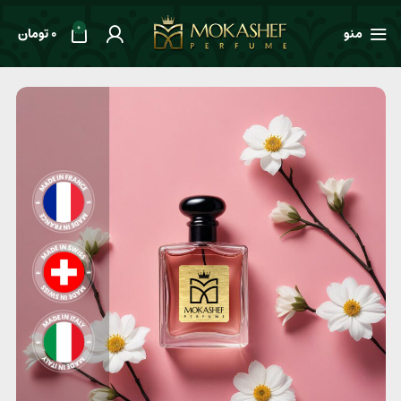
0
منو
0
تومان
خانه
طعم ها
گلدار
عطر زنانه Yves Saint Laurent Mon Paris