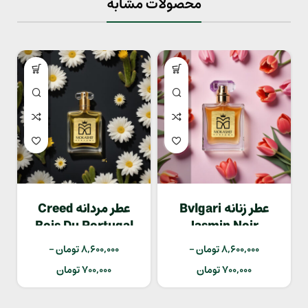
محصولات مشابه
عطر زنانه Bvlgari
عطر مردانه Creed
Bois Du Portugal
Jasmin Noir
8,600,000
تومان
–
8,600,000
تومان
–
700,000
تومان
700,000
تومان