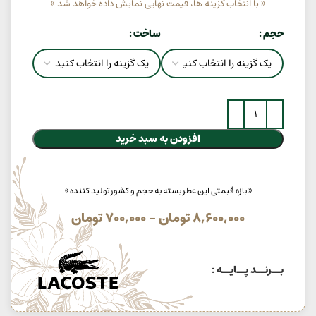
« با انتخاب گزینه ها، قیمت نهایی نمایش داده خواهد شد »
حجم
ساخت
افزودن به سبد خرید
« بازه قیمتی این عطر بسته به حجم و کشور تولید کننده »
8,600,000
تومان
–
700,000
تومان
بــرنــد پــایــه :