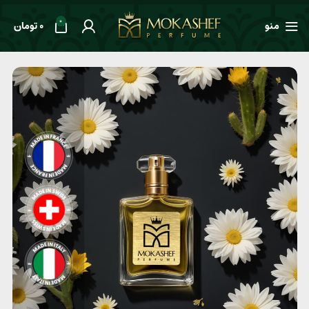
0
منو
0
تومان
خانه
طعم ها
ادویه‌ای
عطر مردانه Lacoste Pour Homme