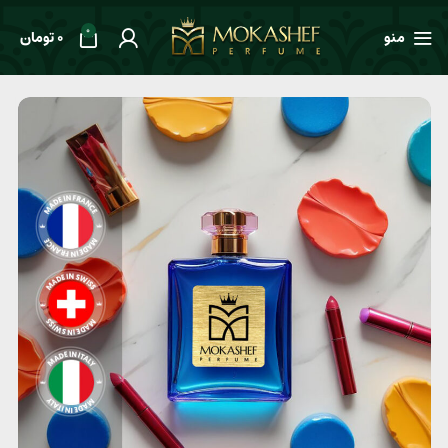
0
منو
0
تومان
خانه
طعم ها
ادویه‌ای
عطر مردانه BVLGARI Le Gemme Orom