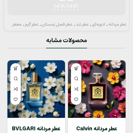
عطر مردانه
,
ادویه‌ای
,
عطر تند
,
عطر فصل زمستان
,
عطر گرم
,
معطر
دسته:
محصولات مشابه
عطر مردانه Calvin
عطر مردانه BVLGARI