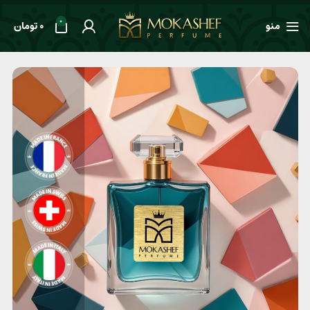
0
منو
0
تومان
خانه
طعم ها
معطر
عطر مردانه Cartier Roadster