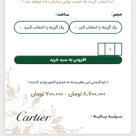
« با انتخاب گزینه ها، قیمت نهایی نمایش داده خواهد شد »
حجم
ساخت
افزودن به سبد خرید
« بازه قیمتی این عطر بسته به حجم و کشور تولید کننده »
8,600,000
تومان
–
700,000
تومان
بــرنــد پــایــه :