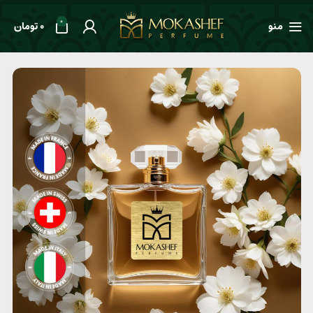
0
منو
0
تومان
خانه
طعم ها
معطر
عطر مردانه Davidoff Champion