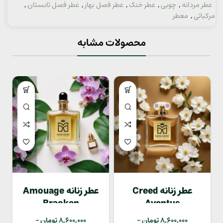
عطر مردانه
,
چوبی
,
عطر خنک
,
عطر فصل بهار
,
عطر فصل تابستان
,
دسته:
مرکباتی
,
معطر
محصولات مشابه
عطر زنانه Creed
عطر زنانه Amouage
Bracken
Aventus
8,600,000
تومان
–
8,600,000
تومان
–