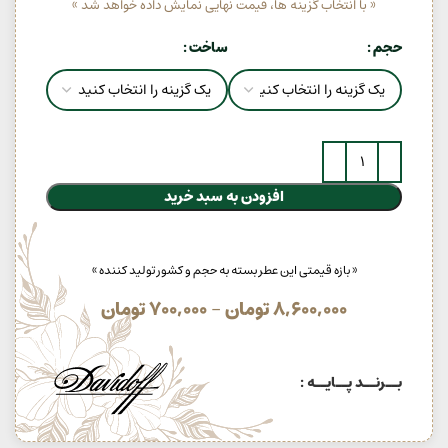
« با انتخاب گزینه ها، قیمت نهایی نمایش داده خواهد شد »
حجم
ساخت
افزودن به سبد خرید
« بازه قیمتی این عطر بسته به حجم و کشور تولید کننده »
8,600,000
تومان
–
700,000
تومان
بــرنــد پــایــه :