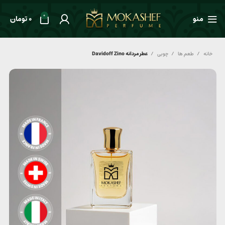
0
منو
0
تومان
خانه
طعم ها
چوبی
عطر مردانه Davidoff Zino