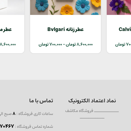
Calvin Kl
عطر زنانه Bvlgari
Amarena
70
تومان
8,600,000
تومان
–
700,000
تومان
8,600,000
نماد اعتماد الکترونیک
تماس با ما
ــــــــــــــ فروشگاه مکاشف
ساعات کاری فروشگاه :
8
صبح ال
ــــــــــــــ
467 - 021
شماره تماس فروشگاه :