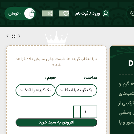
ورود / ثبت نام
0
تومان
« با انتخاب گزینه ها، قیمت نهایی نمایش داده خواهد
شد »
ساخت
حجم
(Dior Sauvage Elixir) با رایحه گرم و
ی شب‌های
کیبی از
حس وحشی
دان جسور و با
افزودن به سبد خرید