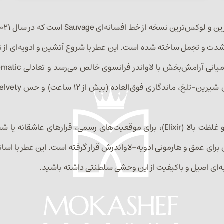
 شدت و تجمل ساخته شده است. این عطر با شروع آتشین و ادویه‌ای از 
دیور سوواژ الیکسیر (Dior Sauvage Elixir) با پخش بو عالی و غلظت بالا (Elixir)، بر