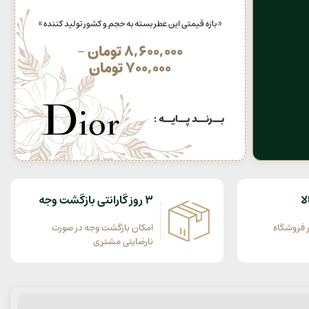
« بازه قیمتی این عطر بسته به حجم و کشور تولید کننده »
8,600,000
تومان
–
700,000
تومان
بــرنــد پــایــه :
ا
3 روز گارانتی بازگشت وجه
 فروشگاه
امکان بازگشت وجه در صورت
نارضایتی مشتری