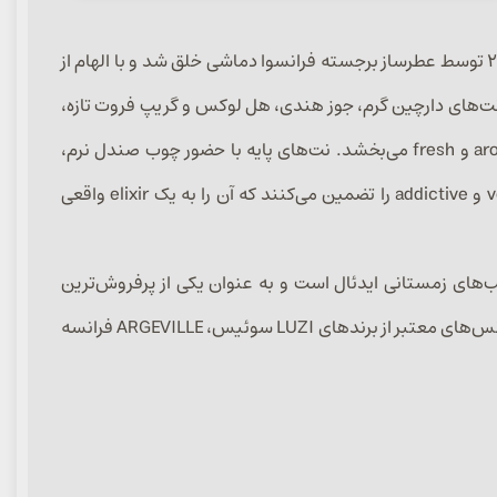
عطر مردانه دیور سوواژ الیکسیر (Dior Sauvage Elixir) غلیظ‌ترین و لوکس‌ترین نسخه از خط افسانه‌ای Sauvage است که در سال ۲۰۲۱ توسط عطرساز برجسته فرانسوا دماشی خلق شد و با الهام از
نت‌های دارچین گرم، جوز هندی، هل لوکس و گریپ فروت تازه،
حسی پرانرژی و explosive ایجاد می‌کند که به سرعت به لایه میانی آرامش‌بخش با لاواندر فرانسوی خالص می‌رسد و تعادلی aromatic و fresh می‌بخشد. نت‌های پایه با حضور چوب صندل نرم،
هائیتی وتیور earthy، پچولی اندونزی، عنبر رزینی و لیکوریس شیرین-تلخ، ماندگاری فوق‌العاده (بیش از ۱۲ ساعت) و حس velvety و addictive را تضمین می‌کنند که آن را به یک elixir واقعی
ای موقعیت‌های رسمی، قرارهای عاشقانه یا شب‌های زمستانی ایدئال است و به عنوان یکی از پرفروش‌ترین
عطرهای لوکس دیور، با سفیر جانی دپ، مورد ستایش منتقدان برای عمق و هارمونی ادویه-لاواندرش قرار گرفته است. این عطر با اسانس‌های معتبر از برندهای LUZI سوئیس، ARGEVILLE فرانسه