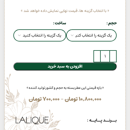
« با انتخاب گزینه ها، قیمت نهایی نمایش داده خواهد شد »
حجم
ساخت
افزودن به سبد خرید
« بازه قیمتی این عطر بسته به حجم و کشور تولید کننده »
10,800,000
تومان
–
700,000
تومان
بــرنــد پــایــه :