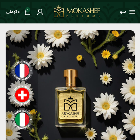
0
منو
0
تومان
خانه
طعم ها
معطر
عطر مردانه Lalique Encre Noire