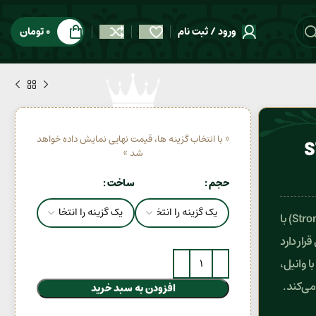
ورود / ثبت نام
0
تومان
« با انتخاب گزینه ها، قیمت نهایی نمایش داده خواهد
S
شد »
حجم
ساخت
عطر مردانه استرانگ ویت یو (Stronger With You Emporio Armani) با
ه‌ای قرار دارد
ا وانیل،
افزودن به سبد خرید