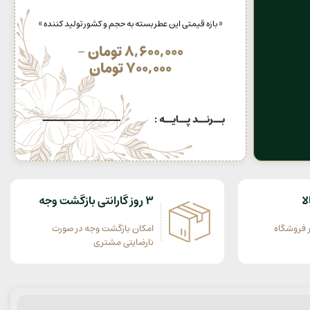
« بازه قیمتی این عطر بسته به حجم و کشور تولید کننده »
8,600,000
تومان
–
700,000
تومان
بــرنــد پــایــه :
ا
3 روز گارانتی بازگشت وجه
 فروشگاه
امکان بازگشت وجه در صورت
نارضایتی مشتری