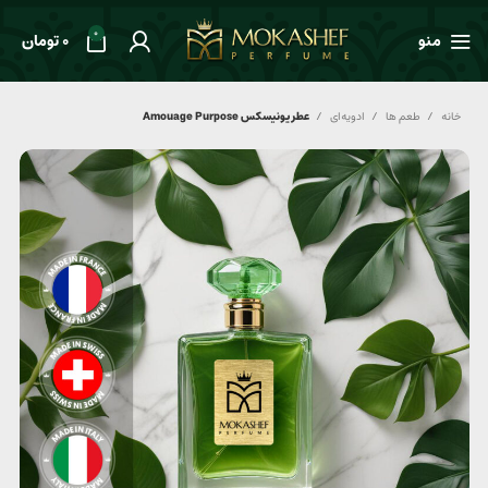
0
منو
0
تومان
خانه
طعم ها
ادویه‌ای
عطر یونیسکس Amouage Purpose