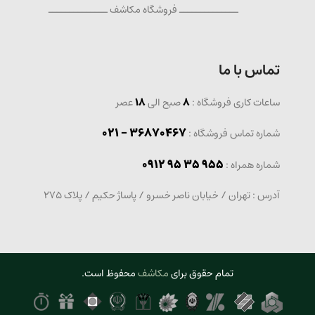
ــــــــــــــ فروشگاه مکاشف ــــــــــــــ
تماس با ما
ساعات کاری فروشگاه :
8
صبح الی
18
عصر
36870467 - 021
شماره تماس فروشگاه :
0912 95 35 955
: شماره همراه
آدرس : تهران / خیابان ناصر خسرو / پاساژ حکیم / پلاک 275
تمام حقوق برای
مکاشف
محفوظ است.