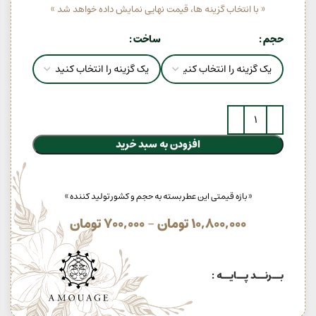
« با انتخاب گزینه ها، قیمت نهایی نمایش داده خواهد شد »
حجم
ساخت
افزودن به سبد خرید
« بازه قیمتی این عطر بسته به حجم و کشور تولید کننده »
10,800,000
تومان
–
700,000
تومان
بــرنــد پــایــه :