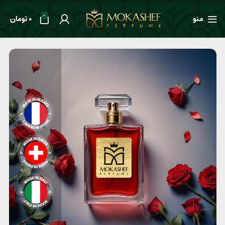
0
منو
0
تومان
خانه
طعم ها
ادویه‌ای
عطر یونیسکس Creed Centaurus