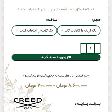
« با انتخاب گزینه ها، قیمت نهایی نمایش داده خواهد شد »
حجم
ساخت
افزودن به سبد خرید
« بازه قیمتی این عطر بسته به حجم و کشور تولید کننده »
8,600,000
تومان
–
700,000
تومان
بــرنــد پــایــه :