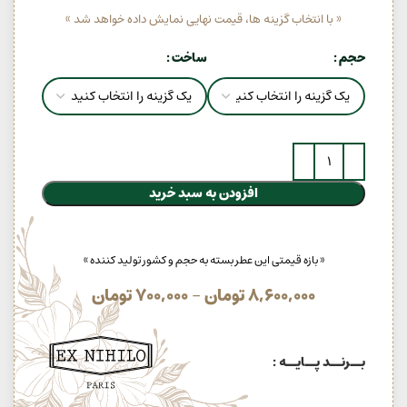
« با انتخاب گزینه ها، قیمت نهایی نمایش داده خواهد شد »
حجم
ساخت
افزودن به سبد خرید
« بازه قیمتی این عطر بسته به حجم و کشور تولید کننده »
8,600,000
تومان
–
700,000
تومان
بــرنــد پــایــه :