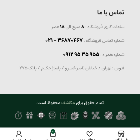
تماس با ما
ساعات کاری فروشگاه :
8
صبح الی
18
عصر
36870467 - 021
شماره تماس فروشگاه :
0912 95 35 955
: شماره همراه
آدرس : تهران / خیابان ناصر خسرو / پاساژ حکیم / پلاک 275
تمام حقوق برای
مکاشف
محفوظ است.
0