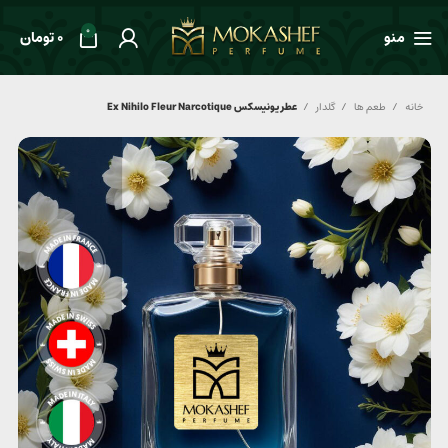
0
منو
0
تومان
خانه
طعم ها
گلدار
عطر یونیسکس Ex Nihilo Fleur Narcotique