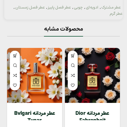
عطر مشترک
,
ادویه‌ای
,
چوبی
,
عطر فصل پاییز
,
عطر فصل زمستان
,
دسته:
عطر گرم
محصولات مشابه
عطر مردانه Dior
عطر مردانه Bvlgari
Tygar
Fahrenheit