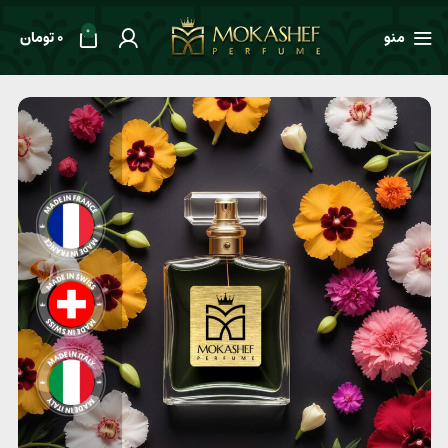
0
منو
0
تومان
خانه
طعم ها
ادویه‌ای
عطر یونیسکس Parfums de Marly Herod