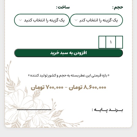
حجم
ساخت
افزودن به سبد خرید
« بازه قیمتی این عطر بسته به حجم و کشور تولید کننده »
8,600,000
تومان
–
700,000
تومان
بــرنــد پــایــه :