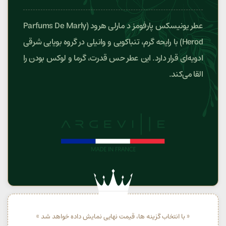
عطر یونیسکس پارفومز د مارلی هرود (Parfums De Marly
Herod) با رایحه گرم، تنباکویی و وانیلی در گروه بویایی شرقی
ادویه‌ای قرار دارد. این عطر حس قدرت، گرما و لوکس بودن را
القا می‌کند.
« با انتخاب گزینه ها، قیمت نهایی نمایش داده خواهد شد »