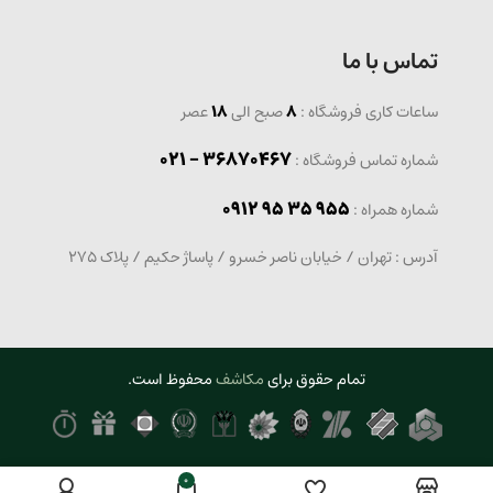
تماس با ما
ساعات کاری فروشگاه :
8
صبح الی
18
عصر
36870467 - 021
شماره تماس فروشگاه :
0912 95 35 955
: شماره همراه
آدرس : تهران / خیابان ناصر خسرو / پاساژ حکیم / پلاک 275
تمام حقوق برای
مکاشف
محفوظ است.
0