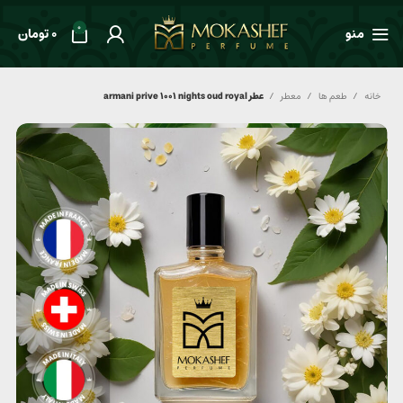
0
منو
0
تومان
خانه
طعم ها
معطر
عطر armani prive 1001 nights oud royal