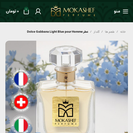
0
منو
0
تومان
خانه
طعم ها
گلدار
عطر Dolce Gabbana Light Blue pour Homme