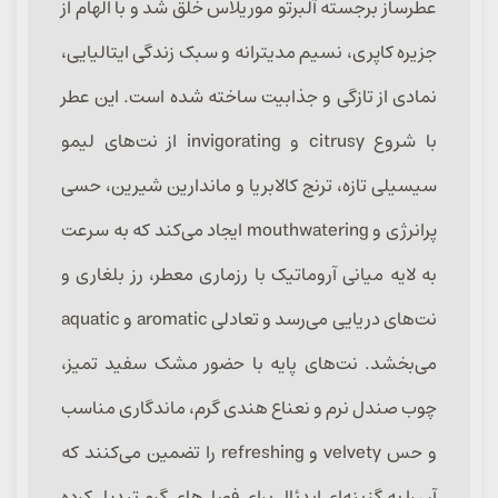
عطرساز برجسته آلبرتو موریلاس خلق شد و با الهام از
جزیره کاپری، نسیم مدیترانه و سبک زندگی ایتالیایی،
نمادی از تازگی و جذابیت ساخته شده است. این عطر
با شروع citrusy و invigorating از نت‌های لیمو
سیسیلی تازه، ترنج کالابریا و ماندارین شیرین، حسی
پرانرژی و mouthwatering ایجاد می‌کند که به سرعت
به لایه میانی آروماتیک با رزماری معطر، رز بلغاری و
نت‌های دریایی می‌رسد و تعادلی aromatic و aquatic
می‌بخشد. نت‌های پایه با حضور مشک سفید تمیز،
چوب صندل نرم و نعناع هندی گرم، ماندگاری مناسب
و حس velvety و refreshing را تضمین می‌کنند که
آن را به گزینه‌ای ایدئال برای فصل‌های گرم تبدیل کرده