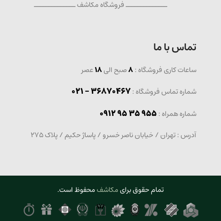
ــــــــــــــ فروشگاه مکاشف ــــــــــــــ
تماس با ما
ساعات کاری فروشگاه :
8
صبح الی
18
عصر
36870467 - 021
شماره تماس فروشگاه :
0912 95 35 955
: شماره همراه
آدرس : تهران / خیابان ناصر خسرو / پاساژ حکیم / پلاک 275
تمام حقوق برای
مکاشف
محفوظ است.